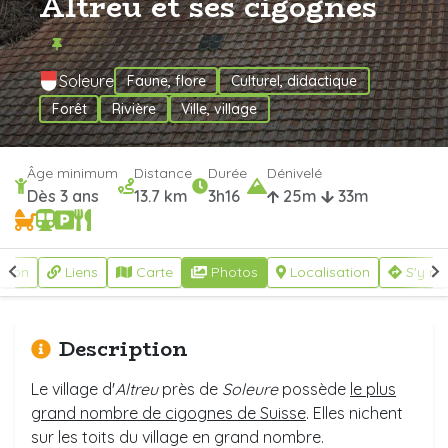
Altreu et ses cigognes
Soleure
Faune, flore
Culturel, didactique
Forêt
Rivière
Ville, village
Âge minimum
Distance
Durée
Dénivelé
Dès 3 ans
13.7 km
3h16
25m
33m
ption
Liens
Carte
Photos
Localisation
S'y re
Description
Le village d'
Altreu
près de
Soleure
possède
le plus
grand nombre de cigognes de Suisse
. Elles nichent
sur les toits du village en grand nombre.