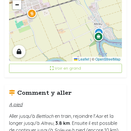
−
Leaflet
|
©
OpenStreetMap
Voir en grand
Comment y aller
A pied
Aller jusqu'à
Bettlach
en train, rejoindre l'
Aar
et la
longer jusqu'à
Altreu
,
3.8 km
. Ensuite il est possible
de continuer jusqu'à
Soleure
à pied (encore 10 km).