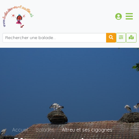
Accueil
Balades
Altreu et ses cigognes