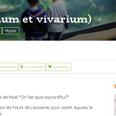
ivarium)
ium et vivarium)
Musée
entaires
À proximité
Similaires
 de Noël: "On fait quoi aujourd'hui?"
ion les hauts de Lausanne, pour visiter
Aquatis,
le
e.