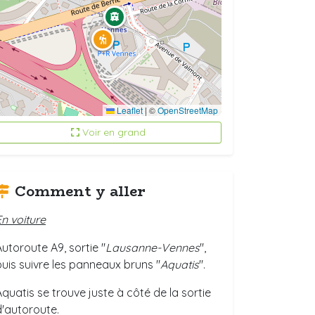
Leaflet
|
©
OpenStreetMap
Voir en grand
Comment y aller
En voiture
Autoroute A9, sortie "
Lausanne-Vennes
",
puis suivre les panneaux bruns "
Aquatis
".
Aquatis se trouve juste à côté de la sortie
d'autoroute.