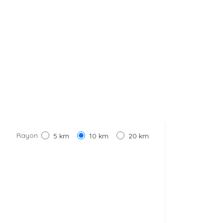
Rayon :
5 km
10 km
20 km