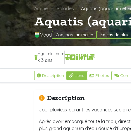
Accueil
Balades
Aquatis (aquarium et v
Aquatis (aquar
Vaud
Zoo, parc animalier
En cas de pluie
Âge minimum
< 3 ans
Description
Liens
Photos
Comm
Description
Jour pluvieux durant les vacances scolaires
Après avoir embarqué toute la tribu, direct
plus grand aquarium d'eau douce d'Europ