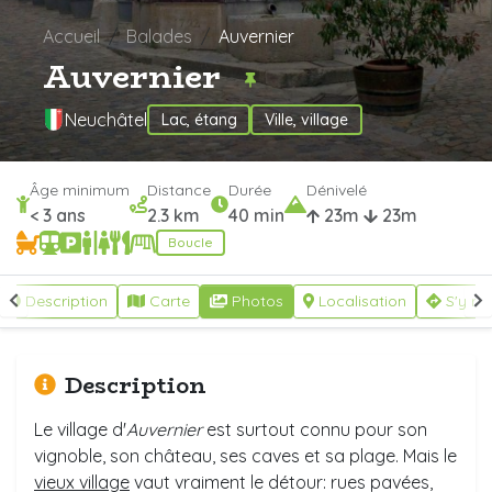
Accueil
Balades
Auvernier
Auvernier
Neuchâtel
Lac, étang
Ville, village
Âge minimum
Distance
Durée
Dénivelé
< 3 ans
2.3 km
40 min
23m
23m
Boucle
Description
Carte
Photos
Localisation
S'y re
Description
Le village d'
Auvernier
est surtout connu pour son
vignoble, son château, ses caves et sa plage. Mais le
vieux village
vaut vraiment le détour: rues pavées,