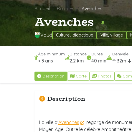
Accueil
Balades
Avenches
Avenches
Vaud
Culturel, didactique
Ville, village
Âge minimum
Distance
Durée
Dénivelé
< 3 ans
2.2 km
40 min
32m
Description
Carte
Photos
Com
Description
La ville d'
Avenches
regorge de monument
Moyen Age. Outre le célèbre Amphithéâtre r