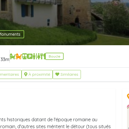
Monuments
Boucle
33m
mentaires
À proximité
Similaires
s historiques datant de l'époque romaine au
omain, d'autres sites méritent le détour (tous situés