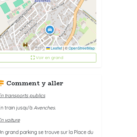
Leaflet
|
©
OpenStreetMap
Voir en grand
Comment y aller
En transports publics
En train jusqu'à
Avenches
.
En voiture
Un grand parking se trouve sur la Place du