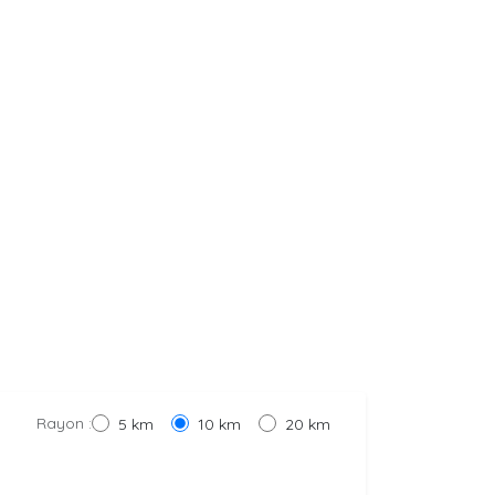
Rayon :
5 km
10 km
20 km