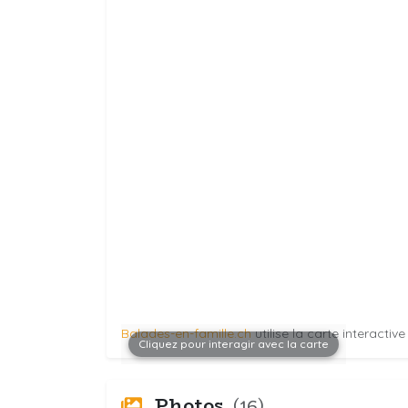
Balades-en-famille.ch
utilise la carte interactiv
Cliquez pour interagir avec la carte
Photos
(16)