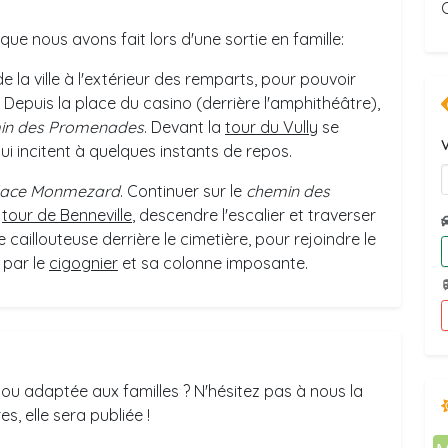
e nous avons fait lors d'une sortie en famille:
de la ville à l'extérieur des remparts, pour pouvoir
e. Depuis la place du casino (derrière l'amphithéâtre),
in des Promenades
. Devant la
tour du Vully
se
V
i incitent à quelques instants de repos.
lace Monmezard
. Continuer sur le
chemin des
a
tour de Benneville
, descendre l'escalier et traverser
e caillouteuse derrière le cimetière, pour rejoindre le
 par le
cigognier
et sa colonne imposante.
ou adaptée aux familles ? N'hésitez pas à nous la
s, elle sera publiée !