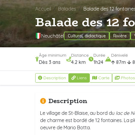
Accueil
Balades
Balade des 12 fontaines
Balade des 12 f
Neuchâtel
Culturel, didactique
Rivière
Âge minimum
Distance
Durée
Dénivelé
Dès 3 ans
4.2 km
1h24
87m
8
Description
Liens
Carte
Photos
Description
Le village de St-Blaise, au bord du
lac de N
de charme est bordé de 12 fontaines. La plu
oeuvre de Mario Botta.