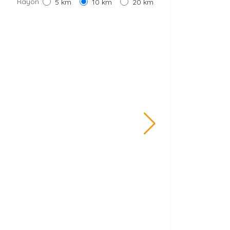
Rayon :
5 km
10 km
20 km