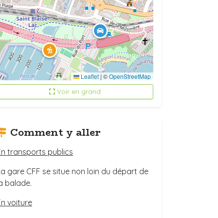
Leaflet
|
©
OpenStreetMap
Voir en grand
Comment y aller
En transports publics
La gare CFF se situe non loin du départ de
la balade.
En voiture