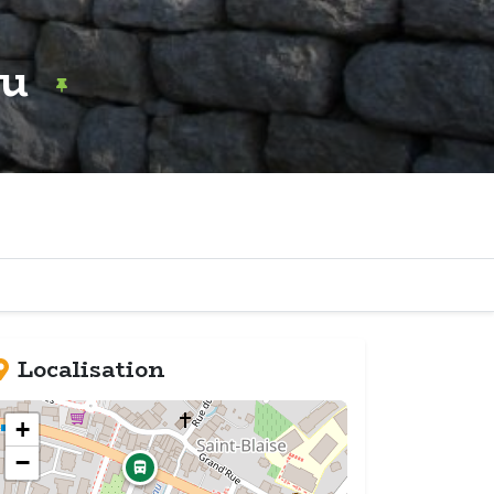
au
Localisation
+
−