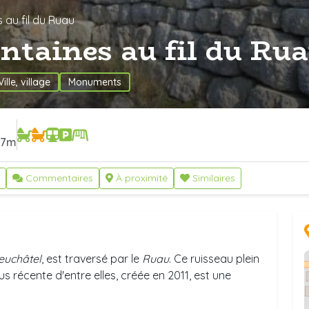
 au fil du Ruau
ontaines au fil du Ru
Ville, village
Monuments
7m
Commentaires
À proximité
Similaires
euchâtel
, est traversé par le
Ruau
. Ce ruisseau plein
s récente d'entre elles, créée en 2011, est une