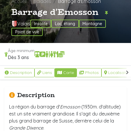
Accueil
Balades
Barrage d'Emosson
Barrage d'Emosson
Valais
Insolite
Lac, étang
Montagne
Point de vue
Âge minimum
Dès 3 ans
Description
Liens
Carte
Photos
Localisatio
Description
La région du barrage d'
Emosson
(1930m. d'altitude)
est un site vraiment grandiose. Il s'agit du deuxième
plus grand barrage de Suisse, derrière celui de la
Grande Dixence
.