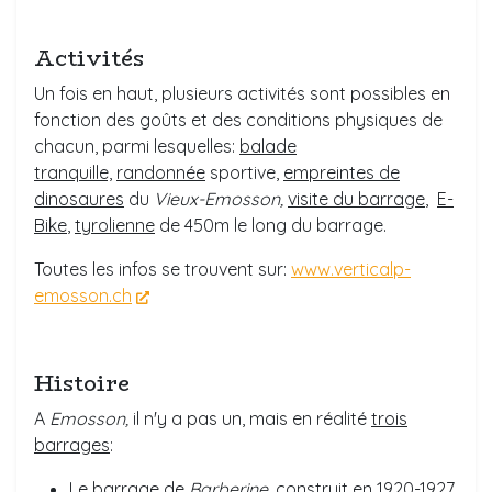
Activités
Un fois en haut, plusieurs activités sont possibles en
fonction des goûts et des conditions physiques de
chacun, parmi lesquelles:
balade
tranquille,
randonnée
sportive,
empreintes de
dinosaures
du
Vieux-Emosson,
visite du barrage
,
E-
Bike
,
tyrolienne
de 450m le long du barrage.
Toutes les infos se trouvent sur:
www.verticalp-
emosson.ch
Histoire
A
Emosson,
il n'y a pas un, mais en réalité
trois
barrages
:
Le barrage de
Barberine
, construit en 1920-1927