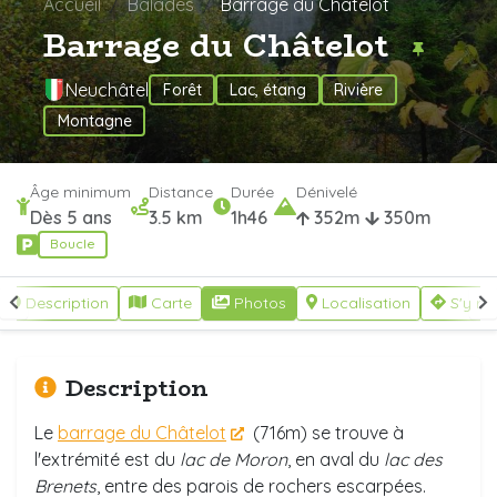
Accueil
Balades
Barrage du Châtelot
Barrage du Châtelot
Neuchâtel
Forêt
Lac, étang
Rivière
Montagne
Âge minimum
Distance
Durée
Dénivelé
Dès 5 ans
3.5 km
1h46
352m
350m
Boucle
Description
Carte
Photos
Localisation
S'y re
Description
Le
barrage du Châtelot
(716m) se trouve à
l'extrémité est du
lac de Moron
, en aval du
lac des
Brenets
, entre des parois de rochers escarpées.