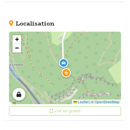
Localisation
+
−
Leaflet
|
©
OpenStreetMap
Voir en grand