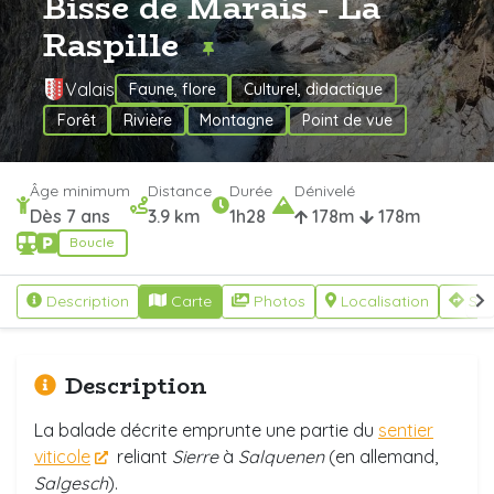
Bisse de Marais - La
Raspille
Valais
Faune, flore
Culturel, didactique
Forêt
Rivière
Montagne
Point de vue
Âge minimum
Distance
Durée
Dénivelé
Dès 7 ans
3.9 km
1h28
178m
178m
Boucle
Description
Carte
Photos
Localisation
S'y
Description
La balade décrite emprunte une partie du
sentier
viticole
reliant
Sierre
à
Salquenen
(en allemand,
Salgesch
).