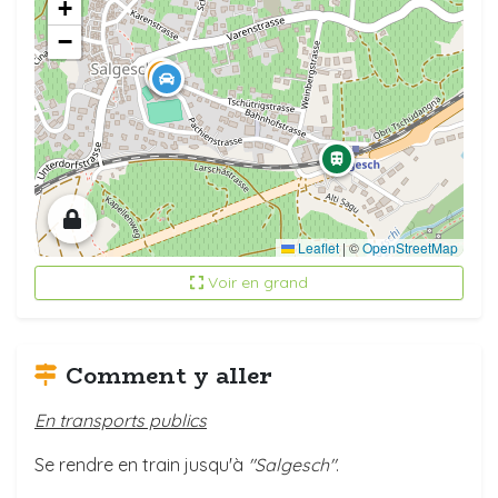
+
−
Leaflet
|
©
OpenStreetMap
Voir en grand
Comment y aller
En transports publics
Se rendre en train
jusqu'à
"
Salgesch"
.