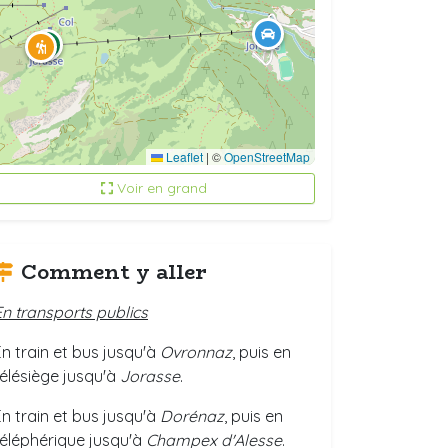
Leaflet
|
©
OpenStreetMap
Voir en grand
Comment y aller
En transports publics
En train et bus jusqu'à
Ovronnaz
, puis en
télésiège jusqu'à
Jorasse
.
En train et bus jusqu'à
Dorénaz
, puis en
téléphérique jusqu'à
Champex d'Alesse
.