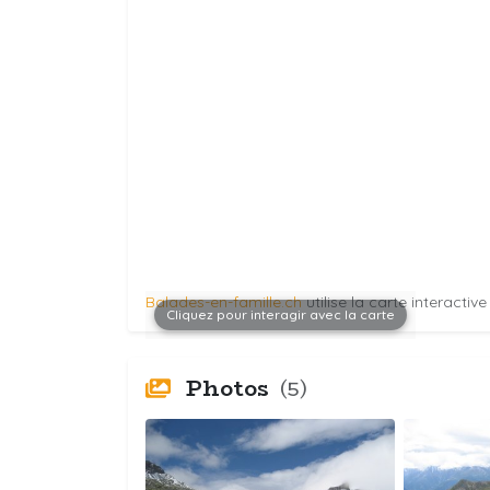
Balades-en-famille.ch
utilise la carte interactiv
Cliquez pour interagir avec la carte
Photos
(5)