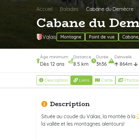
Accueil
Balades
Cabane du Demècre
Cabane du Dem
Valais
Montagne
Point de vue
Cabane,
Âge minimum
Distance
Durée
Dénivelé
Dès 12 ans
8.5 km
3h36
864m
Description
Liens
Carte
Photos
Description
Située au coude du Valais, la montée à la
la vallée et les montagnes alentours!