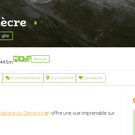
ècre
 gîte
Boucle
445m
Commentaires
À proximité
Similaires
Cabane du Demècre
offre une vue imprenable sur