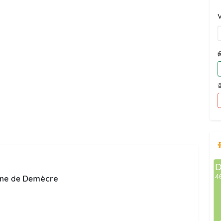
V
bane de Demècre