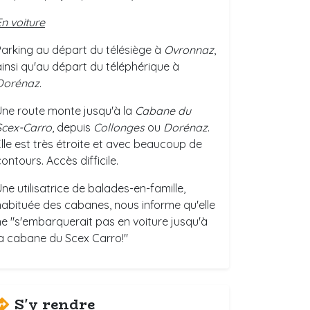
En voiture
Parking au départ du télésiège à
Ovronnaz
,
ainsi qu'au départ du téléphérique à
Dorénaz
.
Une route monte jusqu'à la
Cabane du
Scex-Carro
, depuis
Collonges
ou
Dorénaz
.
Elle est très étroite et avec beaucoup de
ontours. Accès difficile.
Une utilisatrice de balades-en-famille,
habituée des cabanes, nous informe qu'elle
ne "s'embarquerait pas en voiture jusqu'à
la cabane du Scex Carro!"
S'y rendre