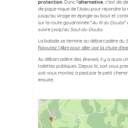
protection
. Donc l'
alternative
, c'est de d
de pique-nique de l'
Adeu
pour rejoindre la
jusqu'au virage en épingle au bout et conti
sur la route goudronnée "
Au fil du Doubs
" 
suivre jusqu'au
Saut-du-Doubs
.
La balade se termine au débarcadère du
Rajoutez 1.4km pour aller voir la chute d'ea
Au débarcadère des
Brenets
, il y a aussi
toilettes publiques. Depuis là, soit vous pre
soit vous montez à pied par le petit chemi
ensuite.