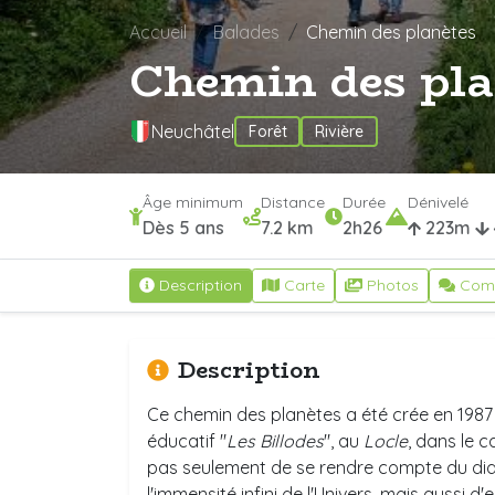
Accueil
Balades
Chemin des planètes
Chemin des pl
Neuchâtel
Forêt
Rivière
Âge minimum
Distance
Durée
Dénivelé
Dès 5 ans
7.2 km
2h26
223m
Description
Carte
Photos
Com
Description
Ce chemin des planètes a été crée en 1987
éducatif "
Les Billodes
", au
Locle
, dans le c
pas seulement de se rendre compte du diam
l'immensité infini de l'Univers, mais aussi d