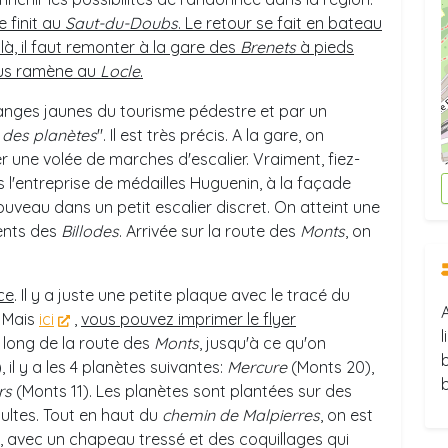
e finit au
Saut-du-Doubs
. Le retour se fait en bateau
 là, il faut remonter à la gare des
Brenets
à pieds
ous ramène au
Locle
.
sanges jaunes du tourisme pédestre et par un
 des planètes
". Il est très précis. A la gare, on
r une volée de marches d'escalier. Vraiment, fiez-
 l'entreprise de médailles Huguenin, à la façade
nouveau dans un petit escalier discret. On atteint une
ments des
Billodes
. Arrivée sur la route des
Monts
, on
ce
. Il y a juste une petite plaque avec le tracé du
. Mais
ici
,
vous pouvez imprimer le flyer
l
e long de la route des
Monts
, jusqu'à ce qu'on
 il y a les 4 planètes suivantes:
Mercure
(Monts 20),
rs
(Monts 11). Les planètes sont plantées sur des
ultes. Tout en haut du
chemin de Malpierres
, on est
, avec un chapeau tressé et des coquillages qui