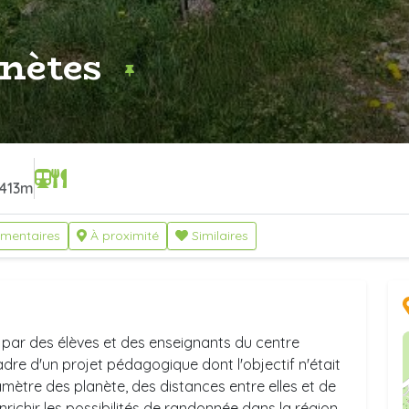
anètes
413m
mentaires
À proximité
Similaires
 par des élèves et des enseignants du centre
adre d'un projet pédagogique dont l'objectif n'était
ètre des planète, des distances entre elles et de
'enrichir les possibilités de randonnée dans la région.