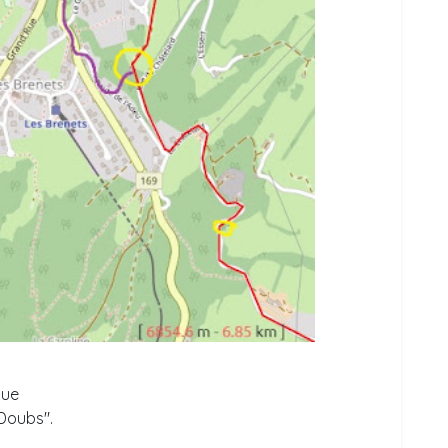
que
 Doubs".