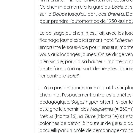
Ce chemin démarre à la gare du
Locle
et s
sur le
Doubs
jusqu'au port des
Brenets
. De
pour prendre l'automotrice de 1950 qui n
Le balisage du chemin est fait avec les lo
fléchage jaune explicitement noté "
chemin
emprunte le sous-voie pour, ensuite, monte
vous aux losanges jaunes. On se dirige vers
bien visible, pour, à sa hauteur, monter à 
petite forêt d'où on sort derrière les bâti
rencontre le
soleil
.
Il n'y a pas de panneaux explicatifs sur pla
chemin et l'espacement entre les planètes
pédagogique
. Soyez hyper attentifs, car l
atteigne le chemin des
Malpierres
(= 260m),
Vénus
(Monts 16),
la Terre
(Monts 14) et
Ma
colonnes de béton, à hauteur de yeux d'ad
accueilli par un drôle de personnage-tronc