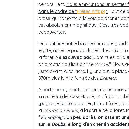
pendouillent.
Nous empruntons un sentier f
dans le cadre de "
Frêtes Arts
"
. Tout ce 
cross, qui remonte à la voie de chemin de f
est absolument magnifique.
C'est très po
découvertes.
On continue notre balade sur route goudr
le gîte, après le paddock des chevaux, il 
la forêt.
Ne la suivez pas
. Continuez la r
en direction du lieu-dit "
Le Vorpet
". Nous 
juste avant la carrière. Il y
une autre place 
870m plus loin, à l'entrée des
Brenets
.
A partir de là, il faut décider si vous pour
la route 95 de SwissMobile, "Au fil du Doub
(paysage tantôt quartier, tantôt forêt, tan
la
combe du Plane
, à la sortie de la forêt
"
Vauladrey
".
Un peu après, on atteint un
sur le
Doubs
le long d'un chemin accident