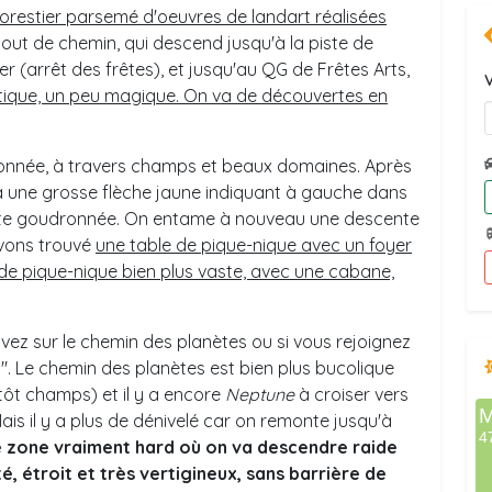
orestier parsemé d'oeuvres de landart réalisées
bout de chemin, qui descend jusqu'à la piste de
er (arrêt des frêtes), et jusqu'au QG de Frêtes Arts,
V
étique, un peu magique. On va de découvertes en
onnée, à travers champs et beaux domaines. Après
y a une grosse flèche jaune indiquant à gauche dans
oute goudronnée. On entame à nouveau une descente
avons trouvé
une table de pique-nique avec un foyer
de pique-nique bien plus vaste, avec une cabane,
suivez sur le chemin des planètes ou si vous rejoignez
s". Le chemin des planètes est bien plus bucolique
tôt champs) et il y a encore
Neptune
à croiser vers
. Mais il y a plus de dénivelé car on remonte jusqu'à
e zone vraiment hard où on va descendre raide
é, étroit et très vertigineux, sans barrière de