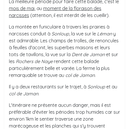
La meilleure période pour faire cette balade, c'est le
mois de mai
, au
moment de la floraison des
narcisses
(attention, il est interdit de les cueillir).
La montée en funiculaire à travers les prairies à
narcisses conduit à
Sonloup
, la vue sur le
Léman
y
est admirable. Les champs de trolles, de renoncules
à feuilles d'aconit, les superbes maisons et leurs
toits de tavillons, la vue sur la
Dent de Jaman
et sur
les
Rochers de Naye
rendent cette balade
particulièrement belle et variée. La ferme la plus
remarquable se trouve au
col de Jaman
.
Il y a deux restaurants sur le trajet, à
Sonloup
et au
col de Jaman
.
L'itinéraire ne présente aucun danger, mais il est
préférable d'éviter les périodes trop humides car sur
environ 1km le sentier traverse une zone
marécageuse et les planches qui s'y trouvent