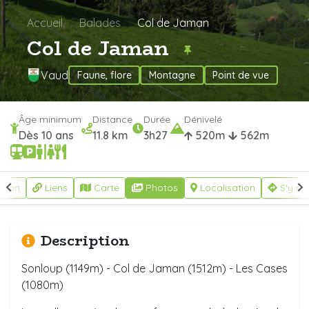
Accueil
Balades
Col de Jaman
Col de Jaman
Vaud
Faune, flore
Montagne
Point de vue
Âge minimum
Distance
Durée
Dénivelé
Dès 10 ans
11.8 km
3h27
520m
562m
ption
Liens
Carte
Photos
Localisation
S'y re
Description
Sonloup (1149m) - Col de Jaman (1512m) - Les Cases
(1080m)