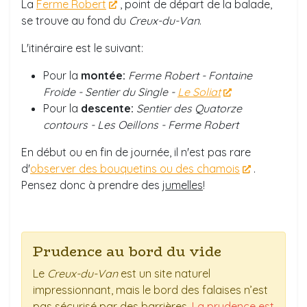
La
Ferme Robert
, point de départ de la balade,
se trouve au fond du
Creux-du-Van
.
L'itinéraire est le suivant:
Pour la
montée:
Ferme Robert - Fontaine
Froide - Sentier du Single -
Le Soliat
Pour la
descente:
Sentier des Quatorze
contours - Les Oeillons - Ferme Robert
En début ou en fin de journée, il n'est pas rare
d'
observer des bouquetins ou des chamois
.
Pensez donc à prendre des
jumelles
!
Prudence au bord du vide
Le
Creux-du-Van
est un site naturel
impressionnant, mais le bord des falaises n’est
pas sécurisé par des barrières.
La prudence est