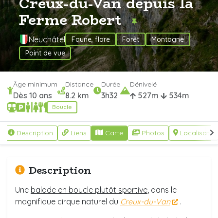
Creux-du-Van depuis la
Ferme Robert
Neuchâtel
Faune, flore
Forêt
Montagne
Point de vue
Âge minimum
Distance
Durée
Dénivelé
Dès 10 ans
8.2 km
3h32
527m
534m
Boucle
Description
Liens
Carte
Photos
Localisatio
Description
Une
balade en boucle plutôt sportive
, dans le
magnifique cirque naturel du
Creux-du-Van
.