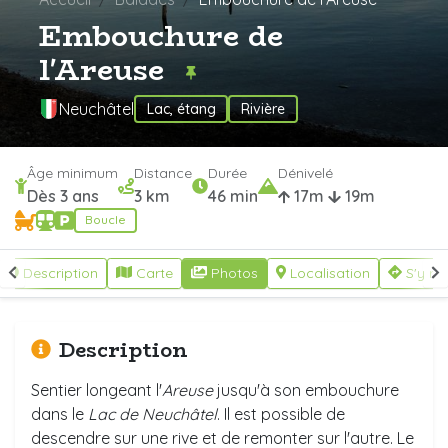
Embouchure de
l'Areuse
Neuchâtel
Lac, étang
Rivière
Âge minimum
Distance
Durée
Dénivelé
Dès 3 ans
3 km
46 min
17m
19m
Boucle
Description
Carte
Photos
Localisation
S'y re
Description
Sentier longeant l'
Areuse
jusqu'à son embouchure
dans le
Lac de Neuchâtel
. Il est possible de
descendre sur une rive et de remonter sur l'autre. Le