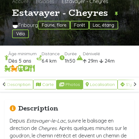
Accueil
Balades
Estavayer - Cheyres
Estavayer - Cheyres
Fribourg
Faune, flore
Forêt
Lac, étang
Vélo
Âge minimum
Distance
Durée
Dénivelé
Dès 5 ans
6.4 km
1h50
29m
24m
Description
Carte
Photos
Localisation
S'y re
Description
Depuis
Estavayer-le-Lac
, suivre le balisage en
direction de
Cheyres
. Après quelques minutes sur le
goudron, le chemin rétrécit et devient un chemin de