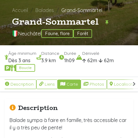
Accueil
Balades
Grand-Sommartel
Grand-Sommartel
Neuchâtel
Faune, flore
Forêt
Âge minimum
Distance
Durée
Dénivelé
Dès 3 ans
3.9 km
1h09
62m
62m
Boucle
Description
Liens
Carte
Photos
Localisatio
Description
Balade sympa à faire en famille, très accessible car
il y a très peu de pente!