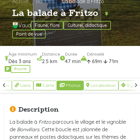
Accueil
Balades
La balade à Fritzo
La balade à Fritzo
Vaud
Faune, flore
Culturel, didactique
Point de vue
Âge minimum
Distance
Durée
Dénivelé
Dès 3 ans
2.5 km
47 min
69m
71m
Boucle
ption
Liens
Carte
Photos
Localisation
S'y re
Description
La balade à
Fritzo
parcours le village et le vignoble
de
Bonvillars
. Cette boucle
est jalonnée de
panneaux et postes didactiques sur les thèmes de