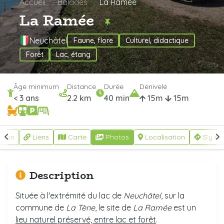
Accueil
Balades
La Ramée
La Ramée
Neuchâtel
Faune, flore
Culturel, didactique
Forêt
Lac, étang
Âge minimum
Distance
Durée
Dénivelé
< 3 ans
2.2 km
40 min
15m
15m
ption
Liens
Carte
Photos
Localisation
S'y re
Description
Située à l'extrémité du lac de
Neuchâtel
, sur la
commune de
La Tène
, le site de
La Ramée
est un
lieu naturel préservé, entre lac et forêt
.