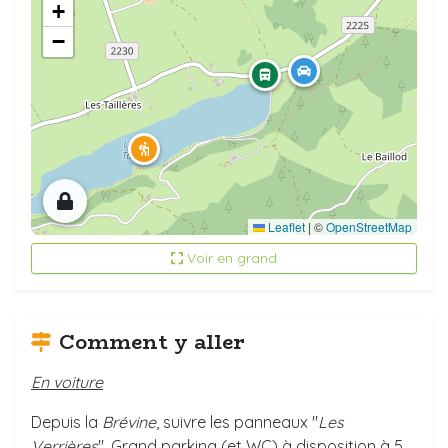
+
−
Leaflet
|
©
OpenStreetMap
Voir en grand
Comment y aller
En voiture
Depuis la
Brévine
, suivre les panneaux "
Les
Verrières
". Grand parking (et WC) à disposition à 5