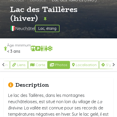
Lac des Taillères
(hiver)
Neuchâtel
Lac, étang
Âge minimum
< 3 ans
ption
Liens
Carte
Photos
Localisation
S'y re
Description
Le lac des Taillères, dans les montagnes
neuchâteloises, est situé non loin du village de
La
Brévine
. La vallée est connue pour ses records de
températures négatives en hiver. Sur le lac gelé, il est