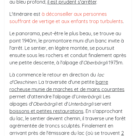
au bleu profond,
il est prudent s'arrêter
.
L'itinéraire est
à déconseiller aux personnes
souffrant de vertige
et aux enfants trop turbulents
.
Le panorama, peut-être le plus beau, se trouve au
point 1940m, le promontoire muni d'un banc invite à
l'arrêt. Le sentier, en légère montée, se poursuit
ensuite sous les rochers et conduit finalement après
une petite descente, à l'alpage d'
Oberbärgli
1973m.
Là commence le retour en direction du
lac
d'Oeschinen
. La traversée d'une petite
barre
rocheuse munie de marches et de mains courantes
permet d'atteindre l'alpage d'
Unterbärgli
. Les
alpages d'
Oberbärgli
et d'
Unterbärgli
servent
boissons et petites restaurations
. En s'approchant
du lac, le sentier devient chemin, il traverse une forêt
agrémentée de troncs sculptés. Finalement en
arrivant près de l'émissaire du lac (où se trouvent
2