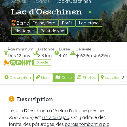
Accueil
Balades
Lac d'Oeschinen
Lac d'Oeschinen
Berne
Faune, flore
Forêt
Lac, étang
Montagne
Point de vue
Âge minimum
Distance
Durée
Dénivelé
Dès 12 ans
8.8 km
4h11
629m
629m
Boucle
Description
Liens
Carte
Photos
Localisatio
Description
Le lac d'Oeschinen à 1578m d'altitude près de
Kandersteg
est
un vrai joyau
. On y admire des
forêts, des pâturages, des
parois tombant à pic