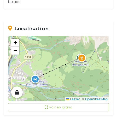
balade.
Localisation
+
−
Leaflet
|
©
OpenStreetMap
Voir en grand