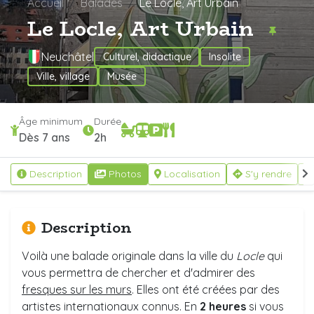
Accueil
Balades
Le Locle, Art Urbain
Le Locle, Art Urbain
Neuchâtel
Culturel, didactique
Insolite
Ville, village
Musée
Âge minimum
Durée
Dès 7 ans
2h
Description
Photos
Localisation
S'y rendre
Description
Voilà une balade originale dans la ville du
Locle
qui
vous permettra de chercher et d'admirer des
fresques sur les murs
. Elles ont été créées par des
artistes internationaux connus. En
2 heures
si vous