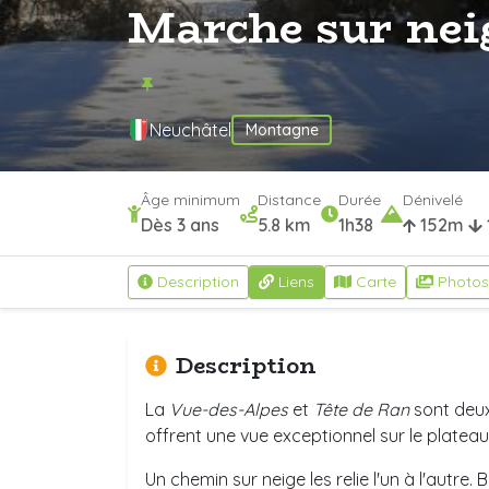
Marche sur neig
Neuchâtel
Montagne
Âge minimum
Distance
Durée
Dénivelé
Dès 3 ans
5.8 km
1h38
152m
Description
Liens
Carte
Photos
Description
La
Vue-des-Alpes
et
Tête de Ran
sont deux
offrent une vue exceptionnel sur le plateau 
Un chemin sur neige les relie l'un à l'autre.