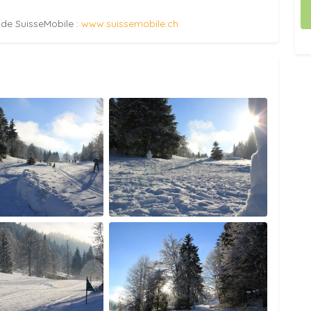
e de SuisseMobile :
www.suissemobile.ch