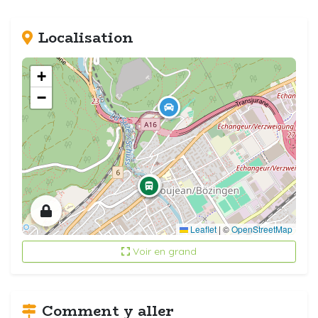
Localisation
+
−
Leaflet
|
©
OpenStreetMap
Voir en grand
Comment y aller