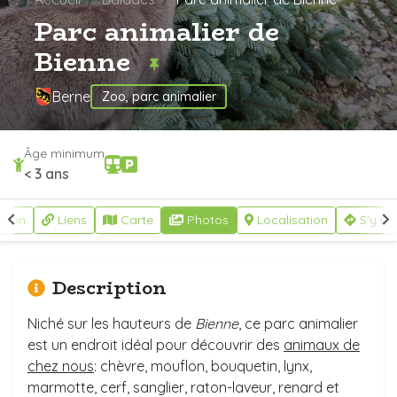
Parc animalier de
Bienne
Berne
Zoo, parc animalier
Âge minimum
< 3 ans
ption
Liens
Carte
Photos
Localisation
S'y re
Description
Niché sur les hauteurs de
Bienne
, ce parc animalier
est un endroit idéal pour découvrir des
animaux de
chez nous
: chèvre, mouflon, bouquetin, lynx,
marmotte, cerf, sanglier, raton-laveur, renard et