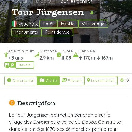
Accueil
Balades
Tour Jürgensen
Tour Jürgensen
Neuchâtel
Forêt
Insolite
Ville, village
Monuments
Point de vue
Âge minimum
Distance
Durée
Dénivelé
< 3 ans
2.9 km
1h09
170m
167m
Boucle
Description
Carte
Photos
Localisation
S'y
Description
La
Tour Jürgensen
permet un panorama sur le
village des
Brenets
et la vallée du
Doubs
. Construite
dans les années 1870, ses
66 marches
permettent