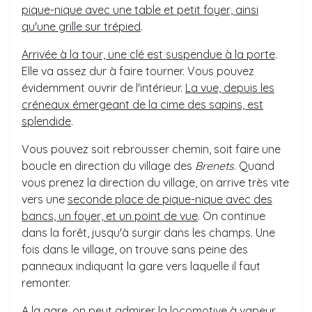
pique-nique avec une table et petit foyer, ainsi
qu'une grille sur trépied
.
Arrivée à la tour, une clé est suspendue à la porte
.
Elle va assez dur à faire tourner. Vous pouvez
évidemment ouvrir de l'intérieur.
La vue, depuis les
créneaux émergeant de la cime des sapins, est
splendide
.
Vous pouvez soit rebrousser chemin, soit faire une
boucle en direction du village des
Brenets
. Quand
vous prenez la direction du village, on arrive très vite
vers une
seconde place de pique-nique avec des
bancs, un foyer, et un point de vue
. On continue
dans la forêt, jusqu'à surgir dans les champs. Une
fois dans le village, on trouve sans peine des
panneaux indiquant la gare vers laquelle il faut
remonter.
A la gare, on peut admirer la
locomotive à vapeur