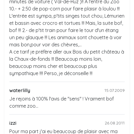
minutes de voiture ( Val-de-Ruz )!! A l'entré du Zoo
10.- + 2.50 de pop-corn pour faire plaisir à loulou !!!
L'entrée est sympa, p'tits singes tout chou, Lémurien
et bassin avec crocro et tortues !!! Mais, la suite bof,
bof !!! 2.- de p'tit train pour faire le tour d'un étang
un peu glauque !!! Les animaux sont chouette à voir
mais bon,pour voir des chèvres,...
A ce tarif je préfère aller aux Bois du petit château à
la Chaux-de-fonds !!! Beaucoup moins loin,
beaucoup moins cher et beaucoup plus
sympathique !!!! Perso, je déconseille !!!
waterlilly
15.07.2009
Je rejoins à 100% l'avis de "sens" ! Vraiment bof
comme zoo...
izzi
26.08.2011
Pour ma part j'ai eu beaucoup de plaisir avec ma