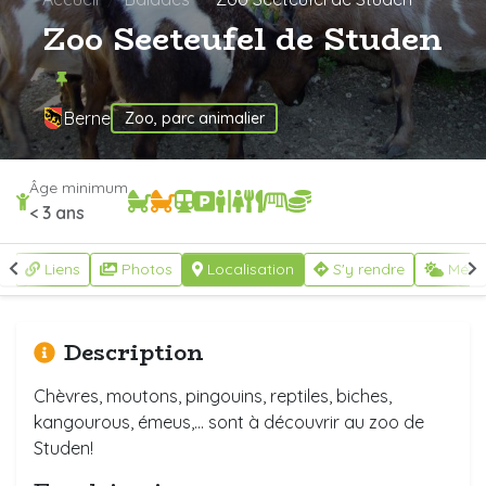
Zoo Seeteufel de Studen
Berne
Zoo, parc animalier
Âge minimum
< 3 ans
n
Liens
Photos
Localisation
S'y rendre
Mété
Description
Chèvres, moutons, pingouins, reptiles, biches,
kangourous, émeus,... sont à découvrir au zoo de
Studen!