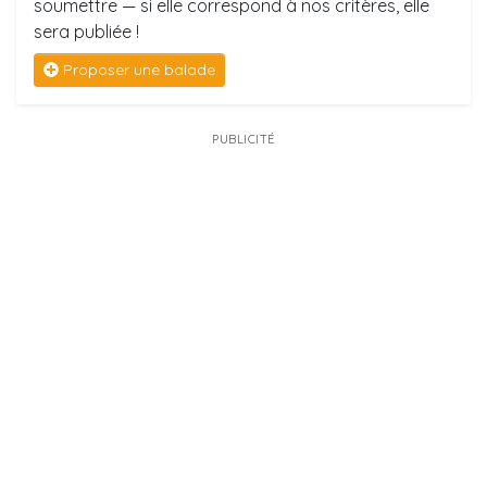
soumettre — si elle correspond à nos critères, elle
sera publiée !
Proposer une balade
PUBLICITÉ