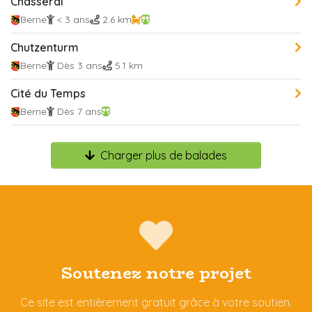
Chasseral
Berne
< 3 ans
2.6 km
Chutzenturm
Berne
Dès 3 ans
5.1 km
Cité du Temps
Berne
Dès 7 ans
Charger plus de balades
Soutenez notre projet
Ce site est entièrement gratuit grâce à votre soutien.