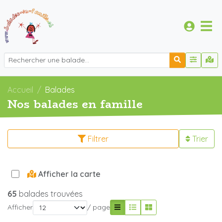
Accueil
Balades
Nos balades en famille
Filtrer
Trier
Afficher la carte
65
balades trouvées
Afficher
/ page