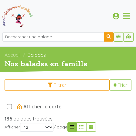
Accueil
Balades
Nos balades en famille
Filtrer
Trier
Afficher la carte
186
balades trouvées
Afficher
/ page