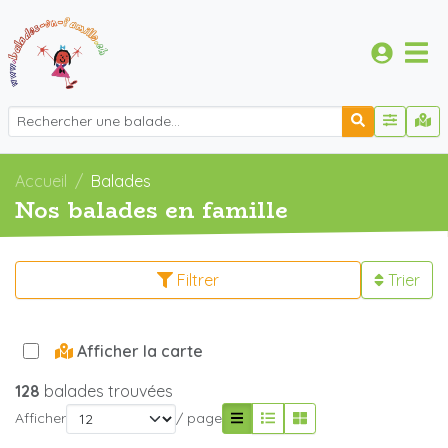
Accueil
Balades
Nos balades en famille
Filtrer
Trier
Afficher la carte
128
balades trouvées
Afficher
/ page